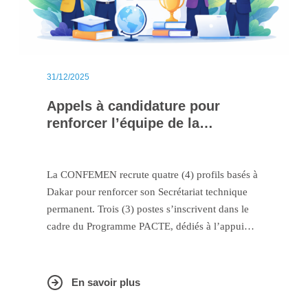
31/12/2025
Appels à candidature pour
renforcer l’équipe de la
CONFEMEN
La CONFEMEN recrute quatre (4) profils basés à
Dakar pour renforcer son Secrétariat technique
permanent. Trois (3) postes s’inscrivent dans le
cadre du Programme PACTE, dédiés à l’appui
aux réformes et à la transformation des systèmes
éducatifs, et un (1) poste concerne la gestion
administrative et financière de la CONFEMEN.
En savoir plus
Les candidatures sont attendues
au plus tard le