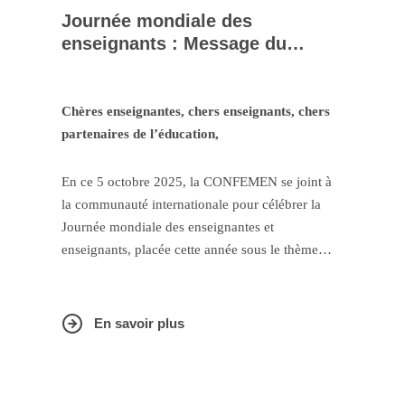
Journée mondiale des
enseignants : Message du
Secrétaire général de la
CONFEMEN
Chères enseignantes, chers enseignants, chers
partenaires de l’éducation,
En ce 5 octobre 2025, la CONFEMEN se joint à
la communauté internationale pour célébrer la
Journée mondiale des enseignantes et
enseignants, placée cette année sous le thème
inspirant :
« Repenser l’enseignement comme une
profession de collaboration »
. Ce thème réaffirme
que la qualité de l’éducation ne peut se construire
En savoir plus
que dans la coopération, la coresponsabilité et la
solidarité professionnelle.