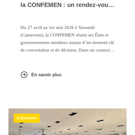
la CONFEMEN : un rendez-vous
majeur pour transformer les
systèmes éducatifs
Du 27 avril au 1er mai 2026 à Yaoundé
(Cameroun), la CONFEMEN réunit ses États et
gouvernements membres autour d’un moment clé
de concertation et de décision. Dans un contexte
marqué par l’urgence d’atteindre les objectifs de
l’ODD4 à l’horizon 2030, cette session s’impose
comme un espace stratégique pour orienter les
En savoir plus
politiques éducatives et renforcer la qualité,
l’équité et l’efficacité des systèmes éducatifs.
Evènement