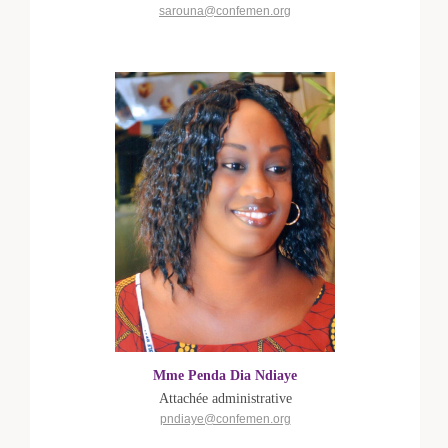
sarouna@confemen.org
Mme Penda Dia Ndiaye
Attachée administrative
pndiaye@confemen.org