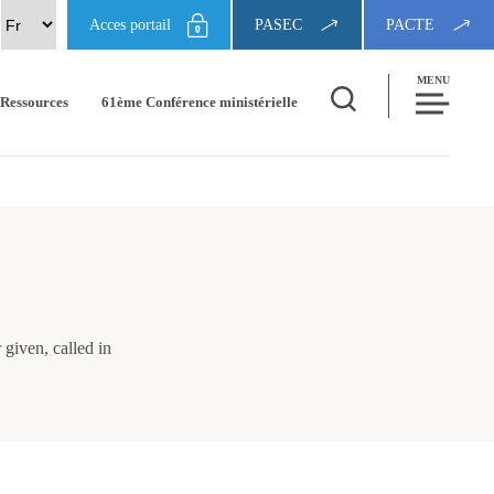
Acces portail
PASEC
PACTE
MENU
Ressources
61ème Conférence ministérielle
given, called in