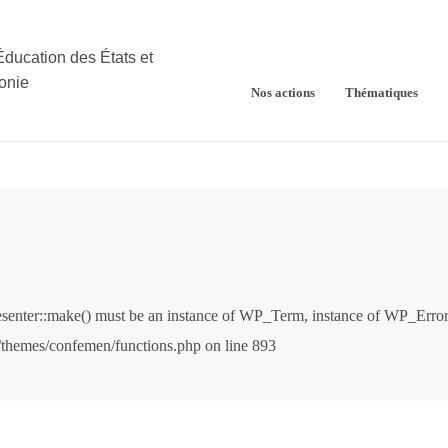
Éducation des États et
onie
Nos actions
Thématiques
ucatifs
nter::make() must be an instance of WP_Term, instance of WP_Error 
ision
emes/confemen/functions.php on line 893